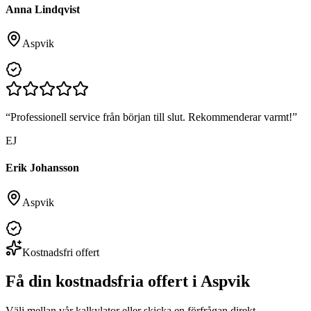
Anna Lindqvist
Aspvik
“
Professionell service från början till slut. Rekommenderar varmt!
”
EJ
Erik Johansson
Aspvik
Kostnadsfri offert
Få din kostnadsfria offert i
Aspvik
Välj mellan vår kalkylator eller skicka en förfrågan direkt