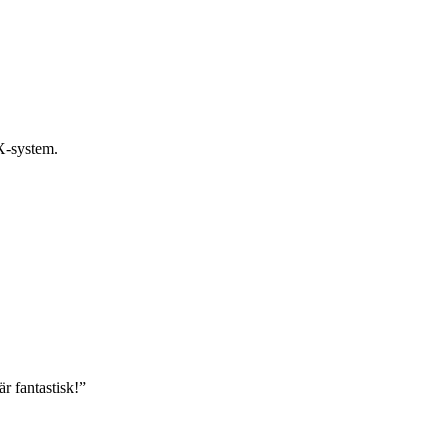
TX-system.
r fantastisk!
”