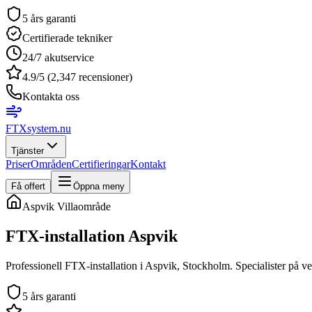
5 års garanti
Certifierade tekniker
24/7 akutservice
4.9/5 (2,347 recensioner)
Kontakta oss
FTXsystem
.nu
Tjänster
Priser
Områden
Certifieringar
Kontakt
Få offert
Öppna meny
Aspvik
Villaområde
FTX-installation
Aspvik
Professionell FTX-installation i Aspvik, Stockholm. Specialister på ven
5 års garanti