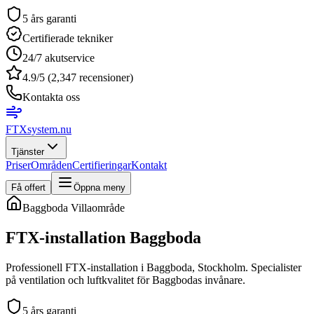
5 års garanti
Certifierade tekniker
24/7 akutservice
4.9/5 (2,347 recensioner)
Kontakta oss
FTXsystem
.nu
Tjänster
Priser
Områden
Certifieringar
Kontakt
Få offert
Öppna meny
Baggboda
Villaområde
FTX-installation
Baggboda
Professionell FTX-installation i Baggboda, Stockholm. Specialister
på ventilation och luftkvalitet för Baggbodas invånare.
5 års garanti