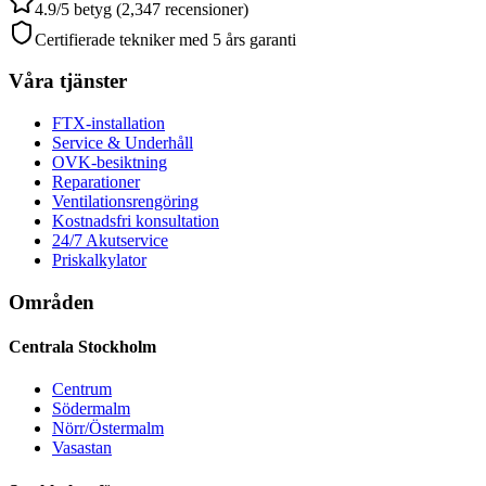
4.9/5 betyg (2,347 recensioner)
Certifierade tekniker med 5 års garanti
Våra tjänster
FTX-installation
Service & Underhåll
OVK-besiktning
Reparationer
Ventilationsrengöring
Kostnadsfri konsultation
24/7 Akutservice
Priskalkylator
Områden
Centrala Stockholm
Centrum
Södermalm
Nörr/Östermalm
Vasastan