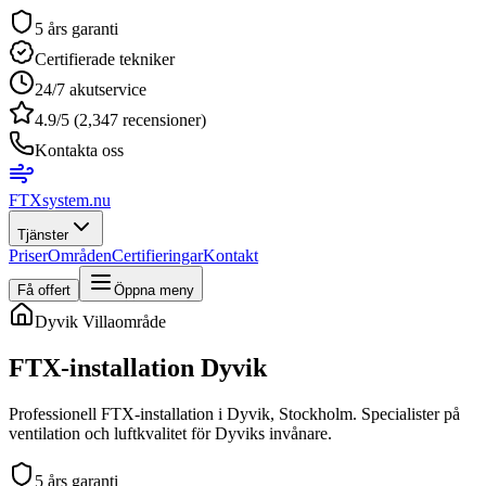
5 års garanti
Certifierade tekniker
24/7 akutservice
4.9/5 (2,347 recensioner)
Kontakta oss
FTXsystem
.nu
Tjänster
Priser
Områden
Certifieringar
Kontakt
Få offert
Öppna meny
Dyvik
Villaområde
FTX-installation
Dyvik
Professionell FTX-installation i Dyvik, Stockholm. Specialister på
ventilation och luftkvalitet för Dyviks invånare.
5 års garanti