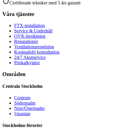
Certifierade tekniker med 5 års garanti
Våra tjänster
FTX-installation
Service & Underhåll
OVK-besiktning
Reparationer
Ventilationsrengöring
Kostnadsfri konsultation
24/7 Akutservice
Priskalkylator
Områden
Centrala Stockholm
Centrum
Södermalm
Nörr/Östermalm
Vasastan
Stockholms förorter