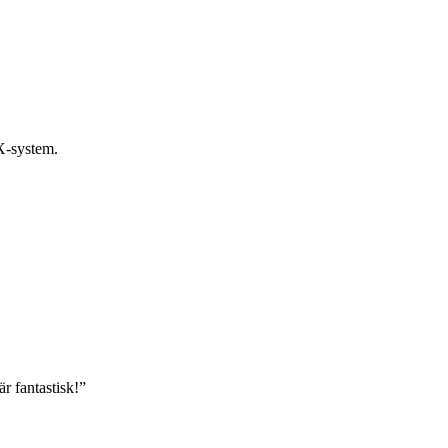
TX-system.
r fantastisk!
”