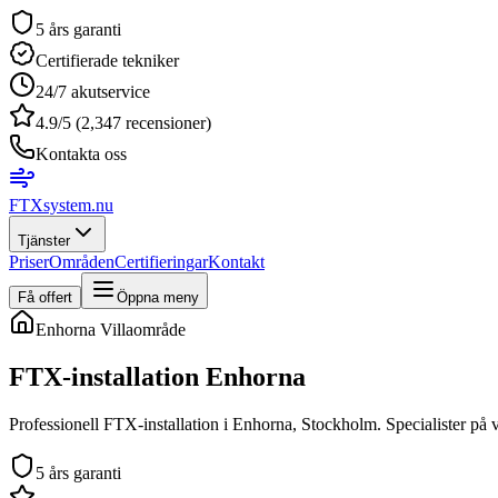
5 års garanti
Certifierade tekniker
24/7 akutservice
4.9/5 (2,347 recensioner)
Kontakta oss
FTXsystem
.nu
Tjänster
Priser
Områden
Certifieringar
Kontakt
Få offert
Öppna meny
Enhorna
Villaområde
FTX-installation
Enhorna
Professionell FTX-installation i Enhorna, Stockholm. Specialister på v
5 års garanti