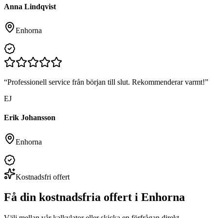
Anna Lindqvist
Enhorna
“
Professionell service från början till slut. Rekommenderar varmt!
”
EJ
Erik Johansson
Enhorna
Kostnadsfri offert
Få din kostnadsfria offert i
Enhorna
Välj mellan vår kalkylator eller skicka en förfrågan direkt