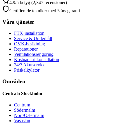
4.9/5 betyg (2,347 recensioner)
Certifierade tekniker med 5 års garanti
Våra tjänster
FTX-installation
Service & Underhåll
OVK-besiktning
Reparationer
Ventilationsrengöring
Kostnadsfri konsultation
24/7 Akutservice
Priskalkylator
Områden
Centrala Stockholm
Centrum
Södermalm
Nörr/Östermalm
Vasastan