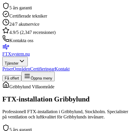
5 års garanti
Certifierade tekniker
24/7 akutservice
4.9/5 (2,347 recensioner)
Kontakta oss
FTXsystem
.nu
Tjänster
Priser
Områden
Certifieringar
Kontakt
Få offert
Öppna meny
Gribbylund
Villaområde
FTX-installation
Gribbylund
Professionell FTX-installation i Gribbylund, Stockholm. Specialister
på ventilation och luftkvalitet för Gribbylunds invånare.
5 års garanti