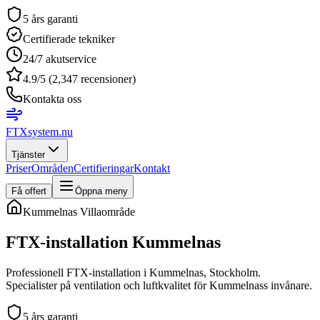
5 års garanti
Certifierade tekniker
24/7 akutservice
4.9/5 (2,347 recensioner)
Kontakta oss
FTXsystem
.nu
Tjänster
Priser
Områden
Certifieringar
Kontakt
Få offert
Öppna meny
Kummelnas
Villaområde
FTX-installation
Kummelnas
Professionell FTX-installation i Kummelnas, Stockholm.
Specialister på ventilation och luftkvalitet för Kummelnass invånare.
5 års garanti