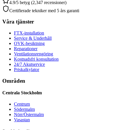
4.9/5 betyg (2,347 recensioner)
Certifierade tekniker med 5 års garanti
Våra tjänster
FTX-installation
Service & Underhåll
OVK-besiktning
Reparationer
Ventilationsrengöring
Kostnadsfri konsultation
24/7 Akutservice
Priskalkylator
Områden
Centrala Stockholm
Centrum
Södermalm
Nörr/Östermalm
Vasastan