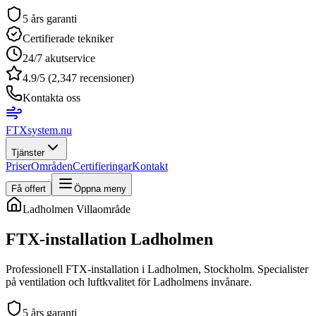
5 års garanti
Certifierade tekniker
24/7 akutservice
4.9/5 (2,347 recensioner)
Kontakta oss
FTXsystem
.nu
Tjänster
Priser
Områden
Certifieringar
Kontakt
Få offert
Öppna meny
Ladholmen
Villaområde
FTX-installation
Ladholmen
Professionell FTX-installation i Ladholmen, Stockholm. Specialister
på ventilation och luftkvalitet för Ladholmens invånare.
5 års garanti