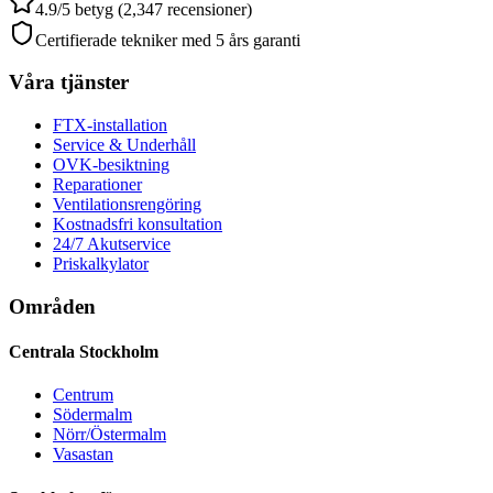
4.9/5 betyg (2,347 recensioner)
Certifierade tekniker med 5 års garanti
Våra tjänster
FTX-installation
Service & Underhåll
OVK-besiktning
Reparationer
Ventilationsrengöring
Kostnadsfri konsultation
24/7 Akutservice
Priskalkylator
Områden
Centrala Stockholm
Centrum
Södermalm
Nörr/Östermalm
Vasastan