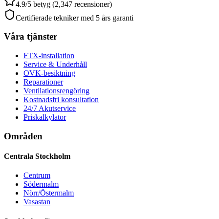
4.9/5 betyg (2,347 recensioner)
Certifierade tekniker med 5 års garanti
Våra tjänster
FTX-installation
Service & Underhåll
OVK-besiktning
Reparationer
Ventilationsrengöring
Kostnadsfri konsultation
24/7 Akutservice
Priskalkylator
Områden
Centrala Stockholm
Centrum
Södermalm
Nörr/Östermalm
Vasastan