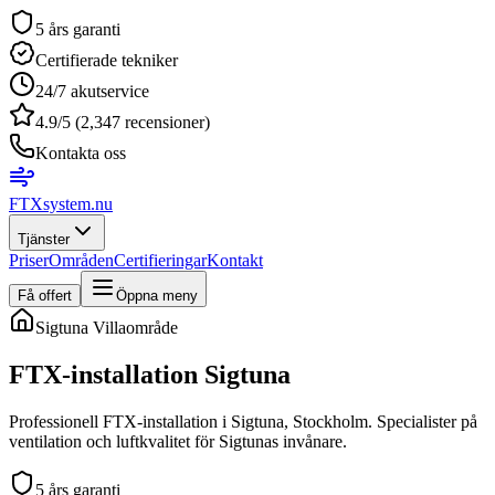
5 års garanti
Certifierade tekniker
24/7 akutservice
4.9/5 (2,347 recensioner)
Kontakta oss
FTXsystem
.nu
Tjänster
Priser
Områden
Certifieringar
Kontakt
Få offert
Öppna meny
Sigtuna
Villaområde
FTX-installation
Sigtuna
Professionell FTX-installation i Sigtuna, Stockholm. Specialister på
ventilation och luftkvalitet för Sigtunas invånare.
5 års garanti