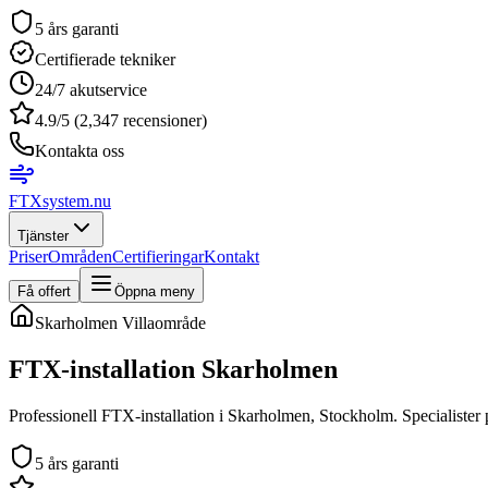
5 års garanti
Certifierade tekniker
24/7 akutservice
4.9/5 (2,347 recensioner)
Kontakta oss
FTXsystem
.nu
Tjänster
Priser
Områden
Certifieringar
Kontakt
Få offert
Öppna meny
Skarholmen
Villaområde
FTX-installation
Skarholmen
Professionell FTX-installation i Skarholmen, Stockholm. Specialister p
5 års garanti