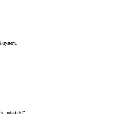
TX-system.
r fantastisk!
”