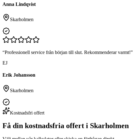
Anna Lindqvist
Skarholmen
“
Professionell service från början till slut. Rekommenderar varmt!
”
EJ
Erik Johansson
Skarholmen
Kostnadsfri offert
Få din kostnadsfria offert i
Skarholmen
Välj mellan vår kalkylator eller skicka en förfrågan direkt